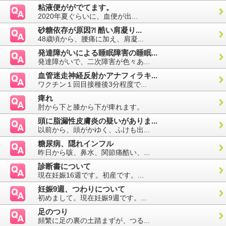
粘液便ががでてます。
2020年夏ぐらいに、血便が出...
砂糖依存が原因⁈ 酷い肩凝り...
48歳頃から、腰痛に加え、肩凝...
発達障がいによる睡眠障害の睡眠...
発達障がいで、二次障害が色々あ...
血管迷走神経反射かアナフィラキ...
ワクチン１回目接種後3分程度で...
痺れ
肘から下と膝から下が痺れます。
頭に脂漏性皮膚炎の疑いがありま...
以前から、頭がかゆく、ふけも出...
糖尿病、隠れインフル
昨日から咳、鼻水、関節痛酷い、...
診断書について
現在妊娠16週です。初産です。...
妊娠9週、つわりについて
初めまして。現在妊娠9週です。...
足のつり
頻繁に足の裏の土踏まずが、つる...