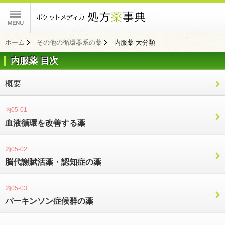
ポケットメディカ
ホーム
その他の循環器系の薬
内服薬 大分類
内服薬 目次
コンテンツ
概要
内05-01
血液循環を改善する薬
内05-02
脳代謝賦活薬・認知症の薬
内05-03
パーキンソン症候群の薬