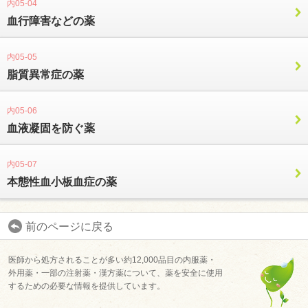
内05-04
血行障害などの薬
内05-05
脂質異常症の薬
内05-06
血液凝固を防ぐ薬
ユーザーサポート
利用規約
内05-07
本態性血小板血症の薬
プライバシーポリシー
お問い合わせ
前のページに戻る
特定商取引法に基づく表記
医師から処方されることが多い約12,000品目の内服薬・
運営会社について
外用薬・一部の注射薬・漢方薬について、薬を安全に使用
するための必要な情報を提供しています。
退会について