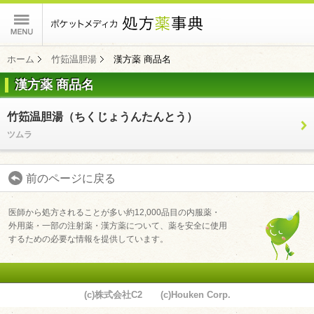
ポケットメディカ
ホーム
竹筎温胆湯
漢方薬 商品名
漢方薬 商品名
コンテンツ
竹筎温胆湯（ちくじょうんたんとう）
ツムラ
前のページに戻る
医師から処方されることが多い約12,000品目の内服薬・
外用薬・一部の注射薬・漢方薬について、薬を安全に使用
するための必要な情報を提供しています。
(c)株式会社C2 (c)Houken Corp.