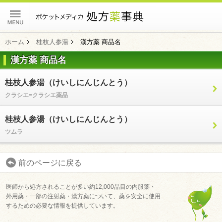
ポケットメディカ
ホーム
桂枝人参湯
漢方薬 商品名
漢方薬 商品名
コンテンツ
桂枝人参湯（けいしにんじんとう）
クラシエ=クラシエ薬品
桂枝人参湯（けいしにんじんとう）
ツムラ
前のページに戻る
医師から処方されることが多い約12,000品目の内服薬・
外用薬・一部の注射薬・漢方薬について、薬を安全に使用
するための必要な情報を提供しています。