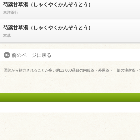
芍薬甘草湯（しゃくやくかんぞうとう）
東洋薬行
芍薬甘草湯（しゃくやくかんぞうとう）
本草
前のページに戻る
ユーザーサポート
医師から処方されることが多い約12,000品目の内服薬・外用薬・一部の注射
利用規約
プライバシーポリシー
お問い合わせ
特定商取引法に基づく表記
運営会社について
退会について