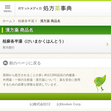
ポケットメディカ
ホーム
桂麻各半湯
漢方薬 商品名
漢方薬 商品名
コンテンツ
桂麻各半湯（けいまかくはんとう）
東洋薬行
前のページに戻る
医師から処方されることが多い約12,000品目の内服薬・
外用薬・一部の注射薬・漢方薬について、薬を安全に使用
するための必要な情報を提供しています。
(c)株式会社C2 (c)Houken Corp.