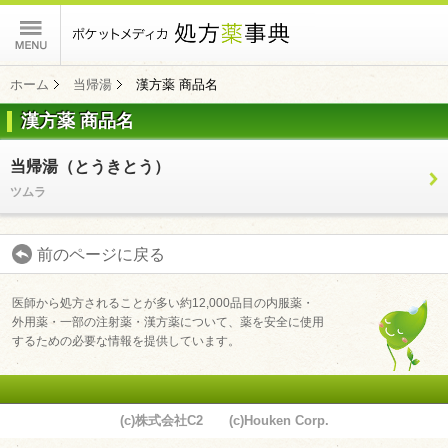
ポケットメディカ
ホーム
当帰湯
漢方薬 商品名
漢方薬 商品名
コンテンツ
当帰湯（とうきとう）
ツムラ
前のページに戻る
医師から処方されることが多い約12,000品目の内服薬・
外用薬・一部の注射薬・漢方薬について、薬を安全に使用
するための必要な情報を提供しています。
(c)株式会社C2 (c)Houken Corp.