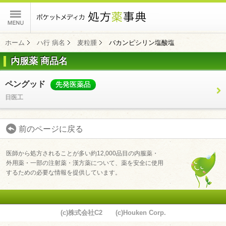
ポケットメディカ
ホーム
ハ行 病名
麦粒腫
バカンピシリン塩酸塩
内服薬 商品名
コンテンツ
ペングッド
先発医薬品
日医工
前のページに戻る
医師から処方されることが多い約12,000品目の内服薬・
外用薬・一部の注射薬・漢方薬について、薬を安全に使用
するための必要な情報を提供しています。
(c)株式会社C2 (c)Houken Corp.