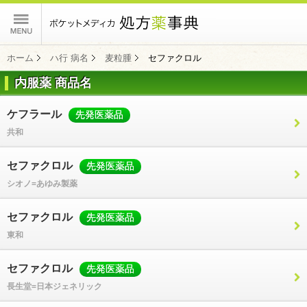
ポケットメディカ
ホーム
ハ行 病名
麦粒腫
セファクロル
内服薬 商品名
コンテンツ
ケフラール
先発医薬品
共和
セファクロル
先発医薬品
シオノ=あゆみ製薬
セファクロル
先発医薬品
東和
セファクロル
先発医薬品
長生堂=日本ジェネリック