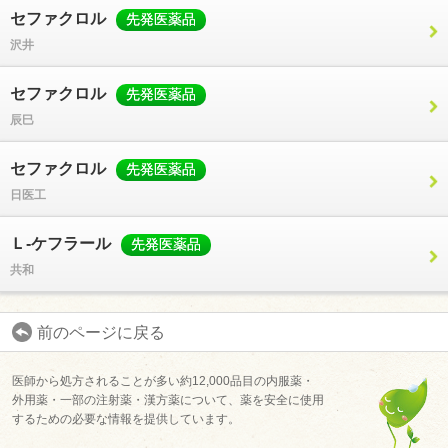
セファクロル
先発医薬品
沢井
セファクロル
先発医薬品
辰巳
セファクロル
先発医薬品
ユーザーサポート
日医工
利用規約
Ｌ-ケフラール
先発医薬品
プライバシーポリシー
共和
お問い合わせ
前のページに戻る
特定商取引法に基づく表記
運営会社について
医師から処方されることが多い約12,000品目の内服薬・
外用薬・一部の注射薬・漢方薬について、薬を安全に使用
退会について
するための必要な情報を提供しています。