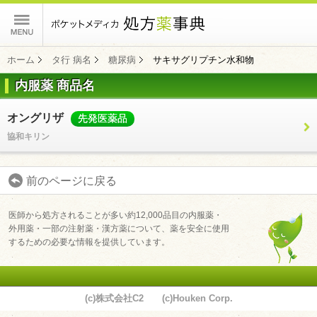
ポケットメディカ
ホーム
タ行 病名
糖尿病
サキサグリプチン水和物
内服薬 商品名
コンテンツ
オングリザ
先発医薬品
協和キリン
前のページに戻る
医師から処方されることが多い約12,000品目の内服薬・
外用薬・一部の注射薬・漢方薬について、薬を安全に使用
するための必要な情報を提供しています。
(c)株式会社C2 (c)Houken Corp.