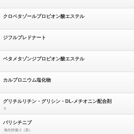
友達に紹介する
クロベタゾールプロピオン酸エステル
ジフルプレドナート
ベタメタゾンジプロピオン酸エステル
カルプロニウム塩化物
グリチルリチン・グリシン・DL-メチオニン配合剤
0
バリシチニブ
海外評価:2（英）