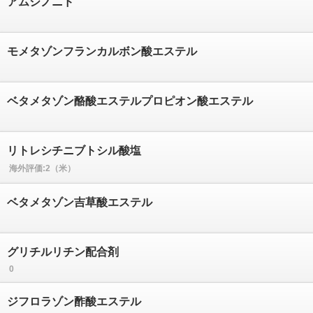
アムシノニド
モメタゾンフランカルボン酸エステル
ベタメタゾン酪酸エステルプロピオン酸エステル
ユーザーサポート
リトレシチニブトシル酸塩
利用規約
海外評価:2（米）
プライバシーポリシー
ベタメタゾン吉草酸エステル
お問い合わせ
特定商取引法に基づく表記
グリチルリチン配合剤
運営会社について
0
退会について
ジフロラゾン酢酸エステル