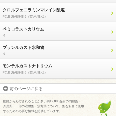
クロルフェニラミンマレイン酸塩
PC:B 海外評価:6（英,米,独,仏）
ペミロラストカリウム
0
プランルカスト水和物
0
モンテルカストナトリウム
PC:B 海外評価:6（英,米,独,仏）
前のページに戻る
医師から処方されることが多い約12,000品目の内服薬・
外用薬・一部の注射薬・漢方薬について、薬を安全に使用
するための必要な情報を提供しています。