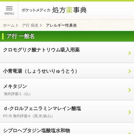
ポケットメディカ
ホーム
ア行 病名
アレルギー性鼻炎
ア行 一般名
コンテンツ
クロモグリク酸ナトリウム吸入用薬
小青竜湯（しょうせいりゅうとう）
メキタジン
海外評価:1（仏）
ｄ-クロルフェニラミンマレイン酸塩
PC:B 海外評価:6（英,米,独,仏）
シプロヘプタジン塩酸塩水和物