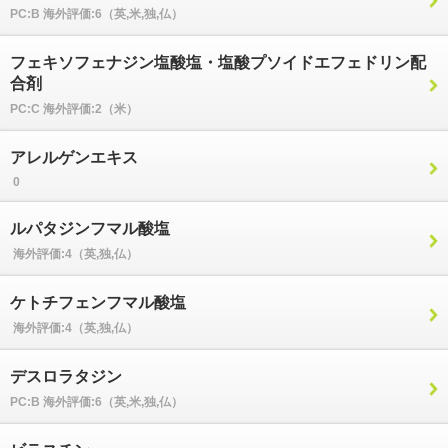
PC:B 海外評価:6（英,米,独,仏）
フェキソフェナジン塩酸塩・塩酸プソイドエフェドリン配
合剤
PC:C 海外評価:2（米）
アレルゲンエキス
0
ユーザーサポート
ルパタジンフマル酸塩
利用規約
海外評価:4（英,独,仏）
プライバシーポリシー
ケトチフェンフマル酸塩
お問い合わせ
海外評価:4（英,独,仏）
特定商取引法に基づく表記
デスロラタジン
運営会社について
PC:B 海外評価:6（英,米,独,仏）
退会について