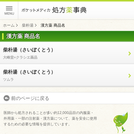
ポケットメディカ
ホーム
柴朴湯
漢方薬 商品名
漢方薬 商品名
コンテンツ
柴朴湯（さいぼくとう）
大峰堂=クラシエ薬品
柴朴湯（さいぼくとう）
ツムラ
前のページに戻る
医師から処方されることが多い約12,000品目の内服薬・
外用薬・一部の注射薬・漢方薬について、薬を安全に使用
するための必要な情報を提供しています。