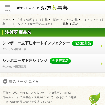
ポケットメディカ
ホーム
在宅で管理する注射薬
関節リウマチの薬
抗リウマチ注射
薬
ゴリムマブ（遺伝子組み換え）
注射薬 商品名
注射薬 商品名
コンテンツ
シンポニー皮下注オートインジェクター
先発医薬品
ヤンセン=田辺三菱
シンポニー皮下注シリンジ
先発医薬品
ヤンセン=田辺三菱
前のページに戻る
医師から処方されることが多い約12,000品目の内服薬・
外用薬・一部の注射薬・漢方薬について、薬を安全に使用
するための必要な情報を提供しています。