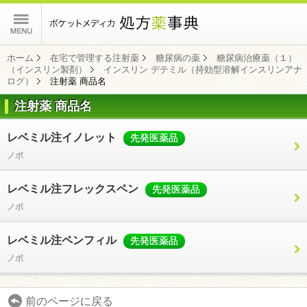
ポケットメディカ
ホーム
在宅で管理する注射薬
糖尿病の薬
糖尿病治療薬（１）
（インスリン製剤）
インスリン デテミル（持効型溶解インスリンアナ
ログ）
注射薬 商品名
注射薬 商品名
コンテンツ
レベミル注イノレット
先発医薬品
ノボ
レベミル注フレックスペン
先発医薬品
ノボ
レベミル注ペンフィル
先発医薬品
ノボ
前のページに戻る