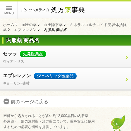
ポケットメディカ
ホーム
血圧の薬
血圧降下薬
ミネラルコルチコイド受容体拮抗
薬
エプレレノン
内服薬 商品名
内服薬 商品名
コンテンツ
セララ
先発医薬品
ヴィアトリス
エプレレノン
ジェネリック医薬品
キョーリン=杏林
前のページに戻る
医師から処方されることが多い約12,000品目の内服薬・
外用薬・一部の注射薬・漢方薬について、薬を安全に使用
するための必要な情報を提供しています。